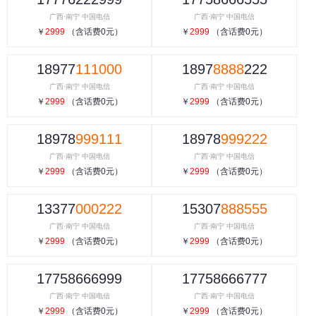
广西·南宁 中国电信
广西·南宁 中国电信
￥
2999
（含话费0元）
￥
2999
（含话费0元）
18977
111
000
1897
8888
222
广西·南宁 中国电信
广西·南宁 中国电信
￥
2999
（含话费0元）
￥
2999
（含话费0元）
18978
999
111
18978
999
222
广西·南宁 中国电信
广西·南宁 中国电信
￥
2999
（含话费0元）
￥
2999
（含话费0元）
13377
000
222
15307
888
555
广西·南宁 中国电信
广西·南宁 中国电信
￥
2999
（含话费0元）
￥
2999
（含话费0元）
17758666999
17758666777
广西·南宁 中国电信
广西·南宁 中国电信
￥
2999
（含话费0元）
￥
2999
（含话费0元）