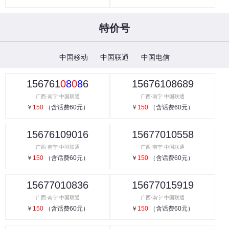
特价号
中国移动
中国联通
中国电信
156761
0
8
0
8
6
15676108689
广西·南宁 中国联通
广西·南宁 中国联通
￥
150
（含话费60元）
￥
150
（含话费60元）
15676109016
15677010558
广西·南宁 中国联通
广西·南宁 中国联通
￥
150
（含话费60元）
￥
150
（含话费60元）
15677010836
15677015919
广西·南宁 中国联通
广西·南宁 中国联通
￥
150
（含话费60元）
￥
150
（含话费60元）