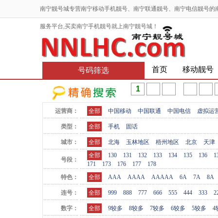
南宁靓号城专营南宁移动手机靓号、南宁联通靓号、南宁电信靓号的
服务平台,买卖南宁手机靓号就上南宁靓号城！
首页
移动靓号
号码筛选
运营商：
全部
中国移动
中国联通
中国电信
虚拟运
类型：
全部
手机
固话
城市：
全部
北海
玉林地区
梧州地区
北京
天津
全部
130
131
132
133
134
135
136
1
号段：
171
173
176
177
178
特色：
全部
AAA
AAAA
AAAAA
6A
7A
8A
连号：
全部
999
888
777
666
555
444
333
2
数字：
全部
9较多
8较多
7较多
6较多
5较多
4