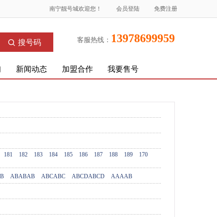
南宁靓号城欢迎您！
会员登陆
免费注册
13978699959
客服热线：
搜号码
询
新闻动态
加盟合作
我要售号
181
182
183
184
185
186
187
188
189
170
B
ABABAB
ABCABC
ABCDABCD
AAAAB