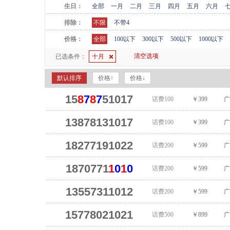
生日：
全部
一月
二月
三月
四月
五月
六月
排除：
不限
不带4
价格：
全部
100以下
300以下
500以下
1000以下
清空选项
已选条件：
十月
默认排序
价格↑
价格↓
15
8
7
8
7
51017
话费100
￥399
广
13878131017
话费100
￥399
广
18277191022
话费200
￥599
广
1870771
1
0
1
0
话费200
￥599
广
13557311012
话费200
￥599
广
15778021021
话费500
￥899
广