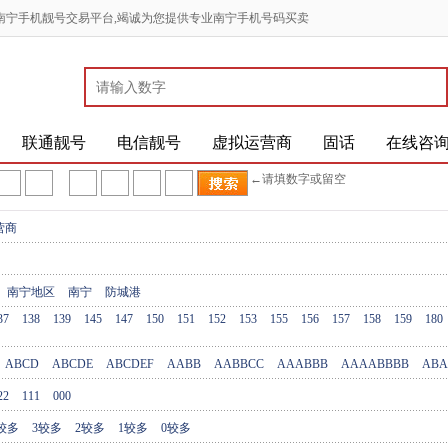
南宁手机靓号交易平台,竭诚为您提供专业南宁手机号码买卖
联通靓号
电信靓号
虚拟运营商
固话
在线咨
←请填数字或留空
营商
南宁地区
南宁
防城港
37
138
139
145
147
150
151
152
153
155
156
157
158
159
180
ABCD
ABCDE
ABCDEF
AABB
AABBCC
AAABBB
AAAABBBB
ABA
22
111
000
较多
3较多
2较多
1较多
0较多