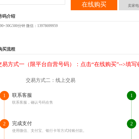
在线购买
卖家电
号码介绍
0=30G500分钟 微信：13978699959
购买流程
交易方式一（限平台自营号码）：点击“在线购买”-->填写收货
交易方式二：线上交易
联系客服
1
1
联系客服，确认号码在售
完成支付
2
2
使用微信、支付宝、银行卡等方式转账付款。