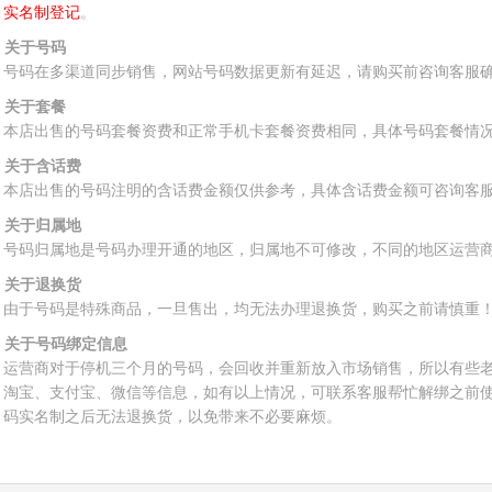
实名制登记
。
、关于号码
号码在多渠道同步销售，网站号码数据更新有延迟，请购买前咨询客服
、关于套餐
本店出售的号码套餐资费和正常手机卡套餐资费相同，具体号码套餐情
、关于含话费
本店出售的号码注明的含话费金额仅供参考，具体含话费金额可咨询客
、关于归属地
号码归属地是号码办理开通的地区，归属地不可修改，不同的地区运营
、关于退换货
由于号码是特殊商品，一旦售出，均无法办理退换货，购买之前请慎重
、关于号码绑定信息
运营商对于停机三个月的号码，会回收并重新放入市场销售，所以有些
淘宝、支付宝、微信等信息，如有以上情况，可联系客服帮忙解绑之前
码实名制之后无法退换货，以免带来不必要麻烦。