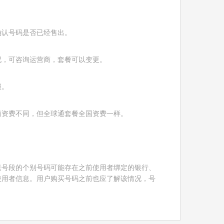
确认号码是否已经售出。
况，可咨询运营商，套餐可以变更。
服。
商资费不同，但全球通套餐全国资费一样。
！
老号段的个别号码可能存在之前使用者绑定的银行、
使用者信息。用户购买号码之前也应了解该情况，号