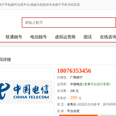
南宁手机靓号交易平台,竭诚为您提供专业南宁手机号码买卖
联通靓号
电信靓号
虚拟运营商
固话
在线咨
码详情
18076353456
归属地：
广西南宁
运营商：
中国电信
(套餐可以自行变更)
含话费：
200 元
399
零售价：
元
状 态：
未售出
(此状态仅供参考，因号码同
卖 家：
平台自营