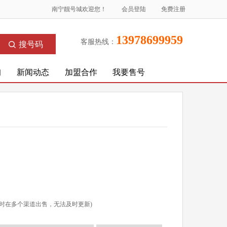
南宁靓号城欢迎您！
会员登陆
免费注册
13978699959
客服热线：
搜号码
询
新闻动态
加盟合作
我要售号
时在多个渠道出售，无法及时更新)