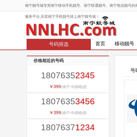
南宁靓号城专营南宁移动手机靓号、南宁联通靓号、南宁电信靓号的
服务平台,买卖南宁手机靓号就上南宁靓号城！
首页
移动靓号
号码筛选
价格相近的号码
号
1807635
2345
￥399
(南宁-中国电信)
1807635
3456
￥399
(南宁-中国电信)
1807637
1234