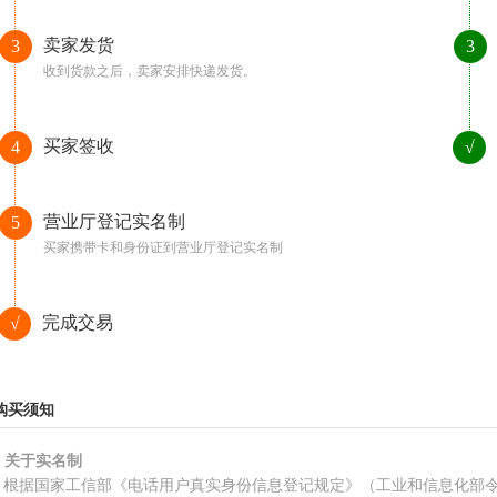
卖家发货
3
3
收到货款之后，卖家安排快递发货。
买家签收
4
√
营业厅登记实名制
5
买家携带卡和身份证到营业厅登记实名制
完成交易
√
购买须知
、关于实名制
根据国家工信部《电话用户真实身份信息登记规定》（工业和信息化部令