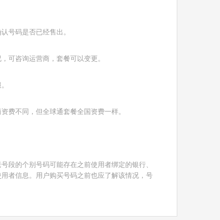
确认号码是否已经售出。
况，可咨询运营商，套餐可以变更。
服。
商资费不同，但全球通套餐全国资费一样。
！
老号段的个别号码可能存在之前使用者绑定的银行、
使用者信息。用户购买号码之前也应了解该情况，号