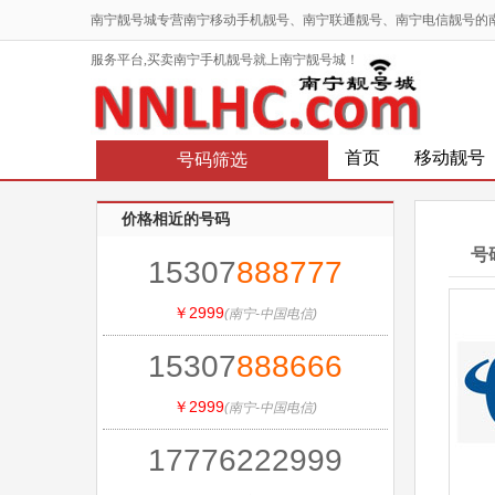
南宁靓号城专营南宁移动手机靓号、南宁联通靓号、南宁电信靓号的
服务平台,买卖南宁手机靓号就上南宁靓号城！
首页
移动靓号
号码筛选
价格相近的号码
号
15307
888
777
￥2999
(南宁-中国电信)
15307
888
666
￥2999
(南宁-中国电信)
17776222999