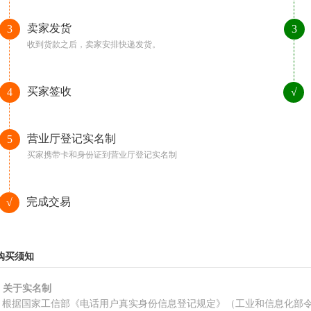
卖家发货
3
3
收到货款之后，卖家安排快递发货。
买家签收
4
√
营业厅登记实名制
5
买家携带卡和身份证到营业厅登记实名制
完成交易
√
购买须知
、关于实名制
根据国家工信部《电话用户真实身份信息登记规定》（工业和信息化部令