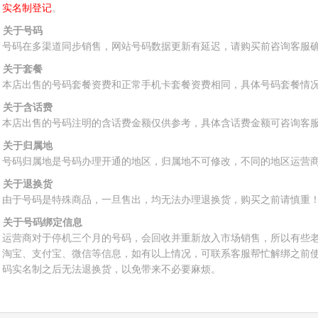
实名制登记
。
、关于号码
号码在多渠道同步销售，网站号码数据更新有延迟，请购买前咨询客服
、关于套餐
本店出售的号码套餐资费和正常手机卡套餐资费相同，具体号码套餐情
、关于含话费
本店出售的号码注明的含话费金额仅供参考，具体含话费金额可咨询客
、关于归属地
号码归属地是号码办理开通的地区，归属地不可修改，不同的地区运营
、关于退换货
由于号码是特殊商品，一旦售出，均无法办理退换货，购买之前请慎重
、关于号码绑定信息
运营商对于停机三个月的号码，会回收并重新放入市场销售，所以有些
淘宝、支付宝、微信等信息，如有以上情况，可联系客服帮忙解绑之前
码实名制之后无法退换货，以免带来不必要麻烦。