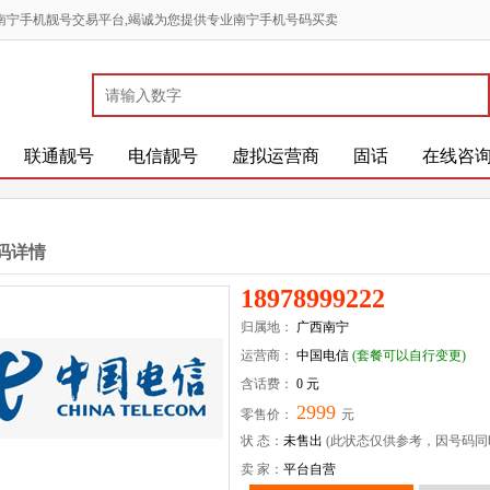
南宁手机靓号交易平台,竭诚为您提供专业南宁手机号码买卖
联通靓号
电信靓号
虚拟运营商
固话
在线咨
码详情
18978999222
归属地：
广西南宁
运营商：
中国电信
(套餐可以自行变更)
含话费：
0 元
2999
零售价：
元
状 态：
未售出
(此状态仅供参考，因号码同
卖 家：
平台自营