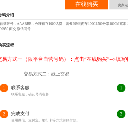
在线购买
卖家电
号码介绍
信循环号，AAABBB，办理预存1000话费，套餐299元两年100G1500分享1000M
8699959 面交 微信同号
购买流程
交易方式一（限平台自营号码）：点击“在线购买”-->填写收货
交易方式二：线上交易
联系客服
1
1
联系客服，确认号码在售
完成支付
2
2
使用微信、支付宝、银行卡等方式转账付款。