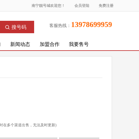
南宁靓号城欢迎您！
会员登陆
免费注册
13978699959
客服热线：
搜号码
询
新闻动态
加盟合作
我要售号
时在多个渠道出售，无法及时更新)