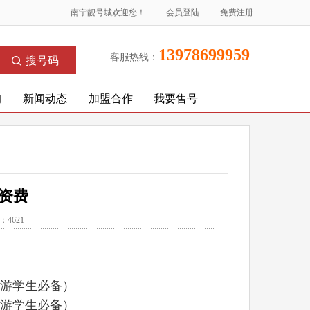
南宁靓号城欢迎您！
会员登陆
免费注册
13978699959
客服热线：
搜号码
询
新闻动态
加盟合作
我要售号
带资费
览：4621
手游学生必备）
手游学生必备）