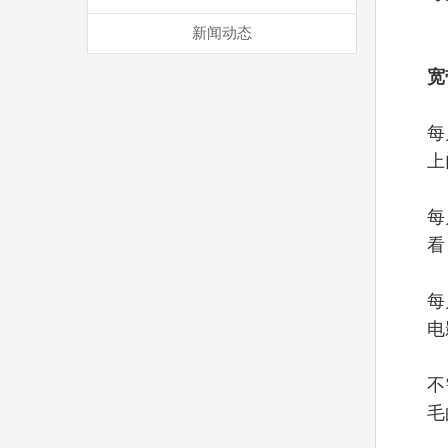
新闻动态
宽
每
上
每
看
每
电
不
毛