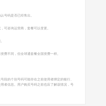
确认号码是否已经售出。
况，可咨询运营商，套餐可以变更。
服。
商资费不同，但全球通套餐全国资费一样。
！
老号段的个别号码可能存在之前使用者绑定的银行、
使用者信息。用户购买号码之前也应了解该情况，号