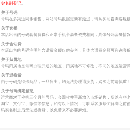
实名制登记
。
、关于号码
号码在多渠道同步销售，网站号码数据更新有延迟，请购买前咨询客服
、关于套餐
本店出售的号码套餐资费和正常手机卡套餐资费相同，具体号码套餐情
、关于含话费
本店出售的号码注明的含话费金额仅供参考，具体含话费金额可咨询客
、关于归属地
号码归属地是号码办理开通的地区，归属地不可修改，不同的地区运营
、关于退换货
由于号码是特殊商品，一旦售出，均无法办理退换货，购买之前请慎重
、关于号码绑定信息
运营商对于停机三个月的号码，会回收并重新放入市场销售，所以有些
淘宝、支付宝、微信等信息，如有以上情况，可联系客服帮忙解绑之前
码实名制之后无法退换货，以免带来不必要麻烦。