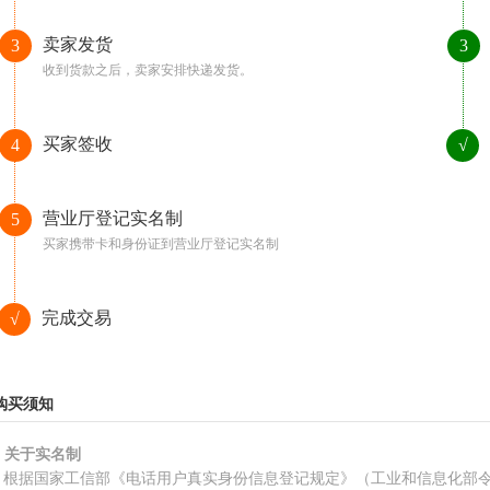
卖家发货
3
3
收到货款之后，卖家安排快递发货。
买家签收
4
√
营业厅登记实名制
5
买家携带卡和身份证到营业厅登记实名制
完成交易
√
购买须知
、关于实名制
根据国家工信部《电话用户真实身份信息登记规定》（工业和信息化部令