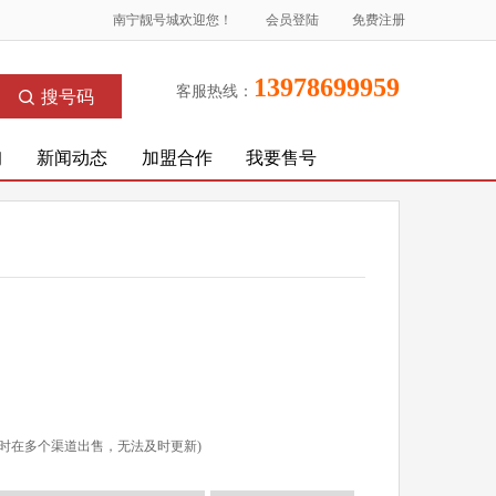
南宁靓号城欢迎您！
会员登陆
免费注册
13978699959
客服热线：
搜号码
询
新闻动态
加盟合作
我要售号
时在多个渠道出售，无法及时更新)