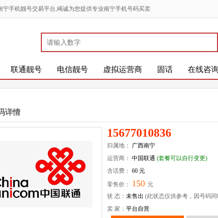
南宁手机靓号交易平台,竭诚为您提供专业南宁手机号码买卖
联通靓号
电信靓号
虚拟运营商
固话
在线咨
码详情
15677010836
归属地：
广西南宁
运营商：
中国联通
(套餐可以自行变更)
含话费：
60 元
150
零售价：
元
状 态：
未售出
(此状态仅供参考，因号码同
卖 家：
平台自营