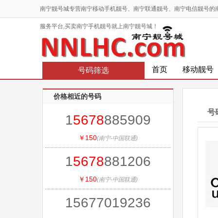
南宁靓号城专营南宁移动手机靓号、南宁联通靓号、南宁电信靓号的
服务平台,买卖南宁手机靓号就上南宁靓号城！
首页
移动靓号
号码筛选
价格相近的号码
号
1
5678
885909
￥150
(南宁-中国联通)
1
5678
881206
￥150
(南宁-中国联通)
15677019236