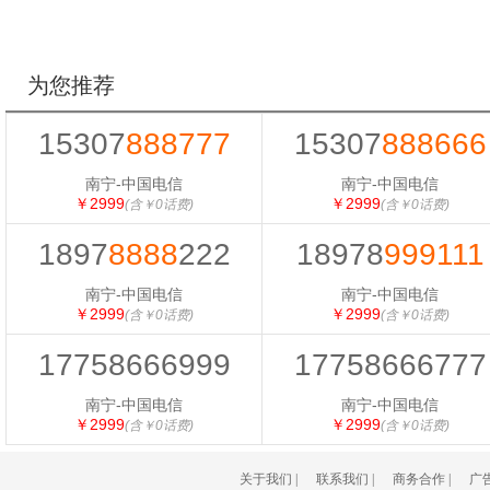
为您推荐
15307
888
777
15307
888
666
南宁-中国电信
南宁-中国电信
￥2999
￥2999
(含￥0话费)
(含￥0话费)
1897
8888
222
18978
999
111
南宁-中国电信
南宁-中国电信
￥2999
￥2999
(含￥0话费)
(含￥0话费)
17758666999
17758666777
南宁-中国电信
南宁-中国电信
￥2999
￥2999
(含￥0话费)
(含￥0话费)
关于我们
|
联系我们
|
商务合作
|
广