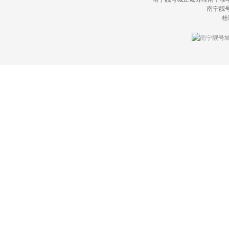
南宁靓号城(
桂I