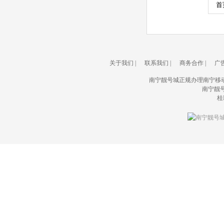
首
关于我们
|
联系我们
|
商务合作
|
广
南宁靓号城正规办理南宁移
南宁靓号城(
桂I