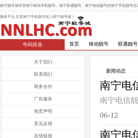
南宁靓号城专营南宁移动手机靓号、南宁联通靓号、南宁电信靓号的南宁手机靓号交
服务平台,买卖南宁手机靓号就上南宁靓号城！
首页
移动靓号
联通靓号
号码筛选
关于我们
新闻动态
联系我们
南宁电信
商务合作
南宁电信靓
广告服务
免责声明
06-12
意见反馈
南宁电
友情链接