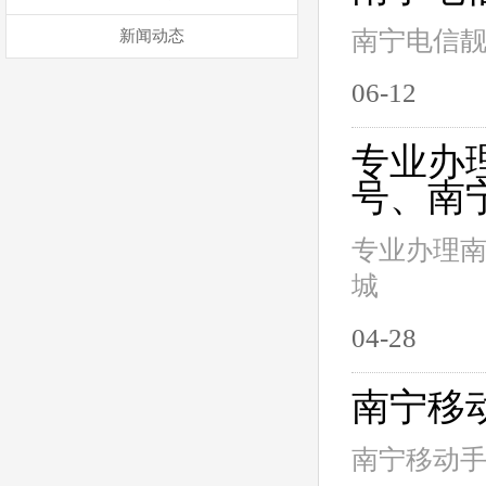
南宁电信靓
新闻动态
06-12
专业办
号、南
专业办理
城
04-28
南宁移
南宁移动