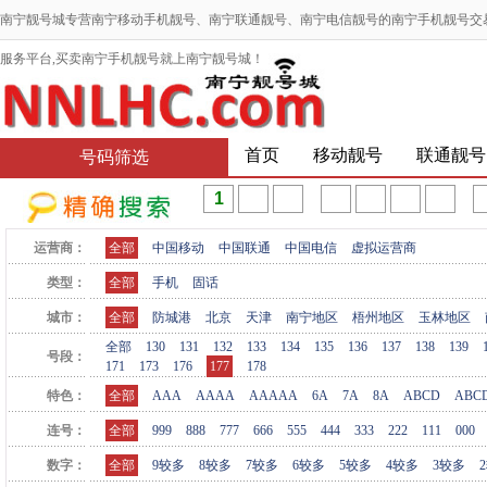
南宁靓号城专营南宁移动手机靓号、南宁联通靓号、南宁电信靓号的南宁手机靓号交
服务平台,买卖南宁手机靓号就上南宁靓号城！
首页
移动靓号
联通靓号
号码筛选
运营商：
全部
中国移动
中国联通
中国电信
虚拟运营商
类型：
全部
手机
固话
城市：
全部
防城港
北京
天津
南宁地区
梧州地区
玉林地区
全部
130
131
132
133
134
135
136
137
138
139
号段：
171
173
176
177
178
特色：
全部
AAA
AAAA
AAAAA
6A
7A
8A
ABCD
ABC
连号：
全部
999
888
777
666
555
444
333
222
111
000
数字：
全部
9较多
8较多
7较多
6较多
5较多
4较多
3较多