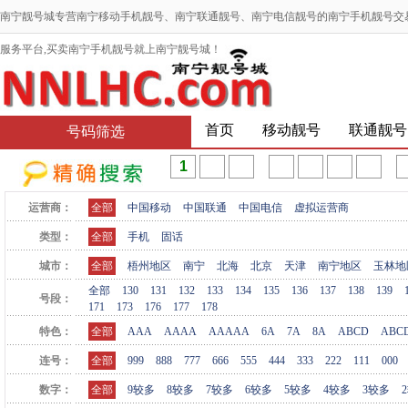
南宁靓号城专营南宁移动手机靓号、南宁联通靓号、南宁电信靓号的南宁手机靓号交
服务平台,买卖南宁手机靓号就上南宁靓号城！
首页
移动靓号
联通靓号
号码筛选
运营商：
全部
中国移动
中国联通
中国电信
虚拟运营商
类型：
全部
手机
固话
城市：
全部
梧州地区
南宁
北海
北京
天津
南宁地区
玉林地
全部
130
131
132
133
134
135
136
137
138
139
号段：
171
173
176
177
178
特色：
全部
AAA
AAAA
AAAAA
6A
7A
8A
ABCD
ABC
连号：
全部
999
888
777
666
555
444
333
222
111
000
数字：
全部
9较多
8较多
7较多
6较多
5较多
4较多
3较多