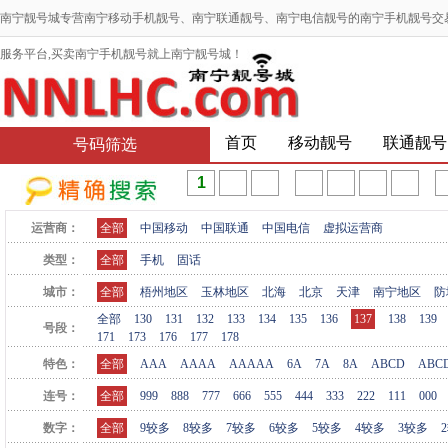
南宁靓号城专营南宁移动手机靓号、南宁联通靓号、南宁电信靓号的南宁手机靓号交
服务平台,买卖南宁手机靓号就上南宁靓号城！
首页
移动靓号
联通靓号
号码筛选
运营商：
全部
中国移动
中国联通
中国电信
虚拟运营商
类型：
全部
手机
固话
城市：
全部
梧州地区
玉林地区
北海
北京
天津
南宁地区
防
全部
130
131
132
133
134
135
136
137
138
139
号段：
171
173
176
177
178
特色：
全部
AAA
AAAA
AAAAA
6A
7A
8A
ABCD
ABC
连号：
全部
999
888
777
666
555
444
333
222
111
000
数字：
全部
9较多
8较多
7较多
6较多
5较多
4较多
3较多