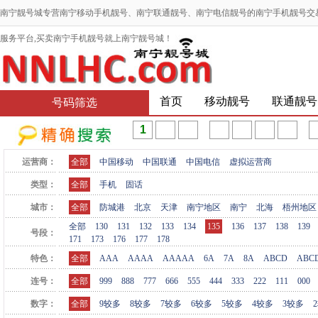
南宁靓号城专营南宁移动手机靓号、南宁联通靓号、南宁电信靓号的南宁手机靓号交
服务平台,买卖南宁手机靓号就上南宁靓号城！
首页
移动靓号
联通靓号
号码筛选
运营商：
全部
中国移动
中国联通
中国电信
虚拟运营商
类型：
全部
手机
固话
城市：
全部
防城港
北京
天津
南宁地区
南宁
北海
梧州地区
全部
130
131
132
133
134
135
136
137
138
139
号段：
171
173
176
177
178
特色：
全部
AAA
AAAA
AAAAA
6A
7A
8A
ABCD
ABC
连号：
全部
999
888
777
666
555
444
333
222
111
000
数字：
全部
9较多
8较多
7较多
6较多
5较多
4较多
3较多