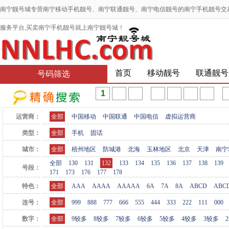
南宁靓号城专营南宁移动手机靓号、南宁联通靓号、南宁电信靓号的南宁手机靓号交
服务平台,买卖南宁手机靓号就上南宁靓号城！
首页
移动靓号
联通靓号
号码筛选
运营商：
全部
中国移动
中国联通
中国电信
虚拟运营商
类型：
全部
手机
固话
城市：
全部
梧州地区
防城港
北海
玉林地区
北京
天津
南宁
全部
130
131
132
133
134
135
136
137
138
139
号段：
171
173
176
177
178
特色：
全部
AAA
AAAA
AAAAA
6A
7A
8A
ABCD
ABC
连号：
全部
999
888
777
666
555
444
333
222
111
000
数字：
全部
9较多
8较多
7较多
6较多
5较多
4较多
3较多